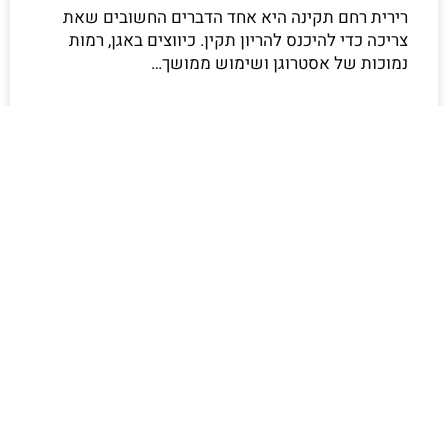
רירית רחם תקינה היא אחד הדברים החשובים שאת
צריכה כדי להיכנס להריון תקין. כיווצים באגן, רמות
נמוכות של אסטרוגן ושימוש ממושך…
קראי עוד »
נשים ופיריון
הטיפול הטבעי בשחלות פוליציסטיות