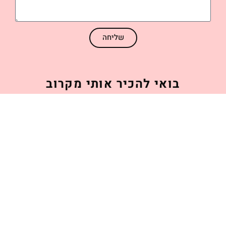
שליחה
בואי להכיר אותי מקרוב
כאן אני משתפת מחיי היום יום שלי, טיפים נוספים
ושיתוף על אורח החיים הבריא שאני ממליצה עליו.
מוזמנת להצטרף ♥
© כל הזכויות שמורות לעינת פישהיימר
עיצוב ובניית אתר:
ורד צבר – שיווק, מיתוג ובניית אתרים