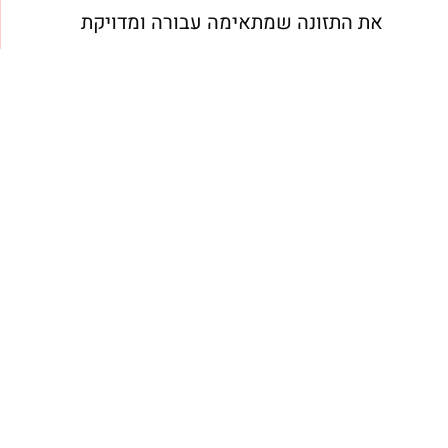
את התזונה שמתאימה עבורה ומדויקת
לגוף שלה. וגם שתהיה לה טעימה – כן,
לא אוכלים אצלי חסה וכוסמת כל היום
יש עוד המון מאכלים משביעים
ובריאים שכדאי לשלב בתפריט
שמותאם אישית עבורך.