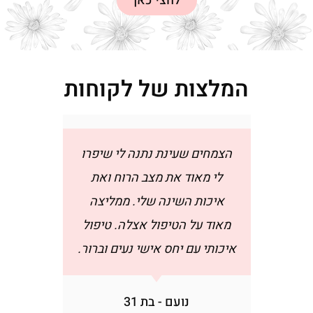
לחצי כאן
המלצות של לקוחות
 שנים
הצמחים שעינת נתנה לי שיפרו
הטיפול
הצלחה.
לי מאוד את מצב הרוח ואת
מאוד ועז
יבלתי
איכות השינה שלי. ממליצה
בעיות 
ברים
מאוד על הטיפול אצלה. טיפול
היתר בע
שירים
איכותי עם יחס אישי נעים וברור.
של בלו
בצורה
עזרה ל
לי ומה
היה מעש
נועם - בת 31